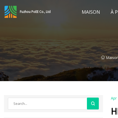
MAISON
À 
Fuzhou PoEE Co., Ltd
Maiso
Apr
H