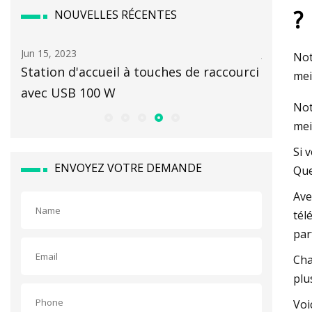
?
NOUVELLES RÉCENTES
Jun 15, 2023
Jun 13, 2023
Not
Station d'accueil à touches de raccourci
Le Galaxy
mei
avec USB 100 W
DeX, mais
Not
mei
Si 
ENVOYEZ VOTRE DEMANDE
Que
Ave
tél
par
Cha
plu
Voi