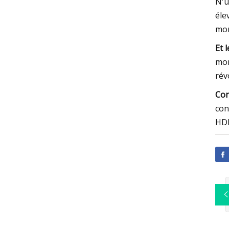
N'u
éle
mon
Et 
mon
rév
Con
con
HDM