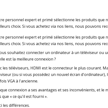
Jul 23, 2023
re personnel expert et primé sélectionne les produits que 
 Z Flip 5 de Samsung n’a pas
Meilleurs chargeurs 
lleurs choix. Si vous achetez via nos liens, nous pouvons re
 pourquoi ?
Tab S9+ en 2023
re personnel expert et primé sélectionne les produits que 
lleurs choix. Si vous achetez via nos liens, nous pouvons rec
vous souhaitez connecter un ordinateur à un téléviseur ou u
lle est la meilleure connexion ?
c les téléviseurs, HDMI est le connecteur le plus courant. M
éviseur (ou si vous possédez un nouvel écran d'ordinateur),
fois VGA à l'ancienne.
que connexion a ses avantages et ses inconvénients, et le mei
s que « ce qu'il est fourni ».
ci les différences.