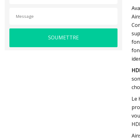
Ava
Ain
Com
sup
SOUMETTRE
fon
fon
ide
HD
son
cho
Le 
pro
vou
HDM
Ain