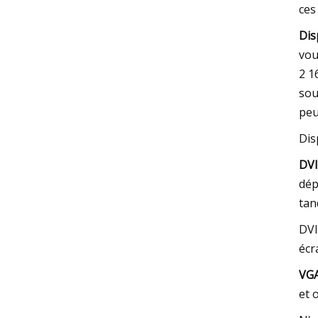
ces
Dis
vou
2 1
sou
peu
Dis
DVI
dép
tan
DVI
écr
VGA
et 