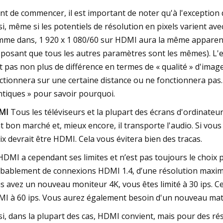
nt de commencer, il est important de noter qu'à l'exception
si, même si les potentiels de résolution en pixels varient av
me dans, 1 920 x 1 080/60 sur HDMI aura la même apparence
posant que tous les autres paramètres sont les mêmes). L'e
t pas non plus de différence en termes de « qualité » d'imag
ctionnera sur une certaine distance ou ne fonctionnera pas.
ntiques » pour savoir pourquoi.
MI
Tous les téléviseurs et la plupart des écrans d'ordinateur s
t bon marché et, mieux encore, il transporte l'audio. Si vou
ix devrait être HDMI. Cela vous évitera bien des tracas.
HDMI a cependant ses limites et n’est pas toujours le choix p
bablement de connexions HDMI 1.4, d’une résolution maximal
s avez un nouveau moniteur 4K, vous êtes limité à 30 ips. C
I à 60 ips. Vous aurez également besoin d'un nouveau maté
si, dans la plupart des cas, HDMI convient, mais pour des ré